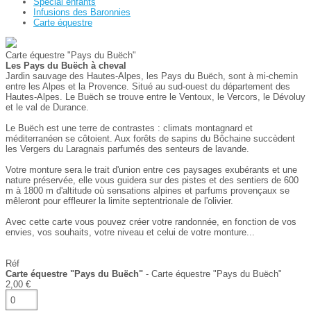
Spécial enfants
Infusions des Baronnies
Carte équestre
Carte équestre "Pays du Buëch"
Les Pays du Buëch à cheval
Jardin sauvage des Hautes-Alpes, les Pays du Buëch, sont à mi-chemin
entre les Alpes et la Provence. Situé au sud-ouest du département des
Hautes-Alpes. Le Buëch se trouve entre le Ventoux, le Vercors, le Dévoluy
et le val de Durance.
Le Buëch est une terre de contrastes : climats montagnard et
méditerranéen se côtoient. Aux forêts de sapins du Bôchaine succèdent
les Vergers du Laragnais parfumés des senteurs de lavande.
Votre monture sera le trait d'union entre ces paysages exubérants et une
nature préservée, elle vous guidera sur des pistes et des sentiers de 600
m à 1800 m d'altitude où sensations alpines et parfums provençaux se
mêleront pour effleurer la limite septentrionale de l'olivier.
Avec cette carte vous pouvez créer votre randonnée, en fonction de vos
envies, vos souhaits, votre niveau et celui de votre monture...
Réf
Carte équestre "Pays du Buëch"
- Carte équestre "Pays du Buëch"
2,00 €